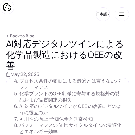
日本語
B
a
c
k
t
o
B
l
o
g
Table of Contents
AI対応デジタルツインによる
B
a
c
k
t
o
B
l
o
g
OEEの計算方法:化学品製造の文脈におけるOEE
の理解
化学品製造におけるOEEの改
現在の状況：化学プラントのOEEを制限する課
題
善
化学品製造における頻繁なダウンタイムと資産
May 22, 2025
利用率の低さ
プロセス条件の変動による最適とは言えないパ
フォーマンス
化学プラントのOEE削減に寄与する規格外の製
品および品質関連の損失
AI 対応のデジタルツインが OEE の改善にどのよ
うに役立つか
可用性の向上:予知保全と異常検知
パフォーマンスの向上:サイクルタイムの最適化
とエネルギー効率