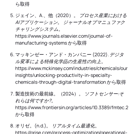
ら取得
ジェイン、A.、他（2020）。
プロセス産業における
AIアプリケーション
。
ジャーナルオブマニュファク
チャリングシステム
。
https://www.journals.elsevier.com/journal-of-
manufacturing-systems から取得
マッキンゼー・アンド・カンパニー (2022).
デジタ
ル変革による特殊化学品の生産性の向上
。
https://www.mckinsey.com/industries/chemicals/our-
insights/unlocking-productivity-in-specialty-
chemicals-through-digital-transformation から取得
製造技術の最前線。（2024）。
ソフトセンサー:そ
れらは何ですか?
。
https://www.frontiersin.org/articles/10.3389/fmtec.202
から取得
オリゼ。(n.d.)。
リアルタイム最適化
。
https://orise.com/process-optimization/operational-