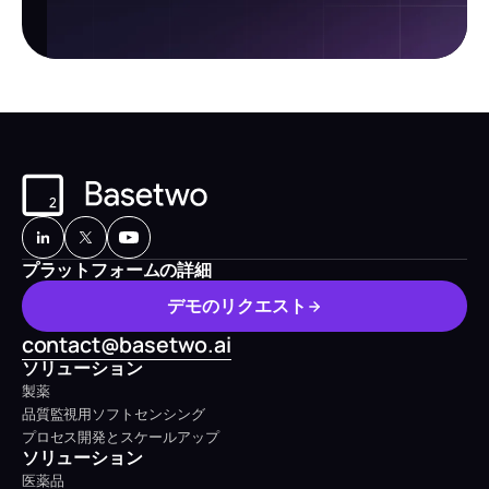
プラットフォームの詳細
デ
モ
の
リ
ク
エ
ス
ト
デ
モ
の
リ
ク
エ
ス
ト
contact@basetwo.ai
ソリューション
製薬
品質監視用ソフトセンシング
プロセス開発とスケールアップ
ソリューション
医薬品