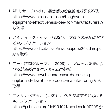
ABIリサーチ(n.d.)。
製造業の総合設備効率 (OEE)
。
https://www.abiresearch.com/blog/overall-
equipment-effectiveness-oee-for-manufacturers か
ら取得
アイディック・イット (2024)。
プロセス産業におけ
るAIアプリケーション
。
https://www.aidic.it/cisap4/webpapers/24Kidam.pdf
から取得
アーク諮問グループ。（2023）。
プロセス製造にお
ける計画外のダウンタイムの削減
。
https://www.arcweb.com/research/reducing-
unplanned-downtime-process-manufacturing から
取得
アメリカ化学会。（2021）。
化学製造業界における
AIアプリケーション
。
https://pubs.acs.org/doi/10.1021/acs.iecr.1c00209 か