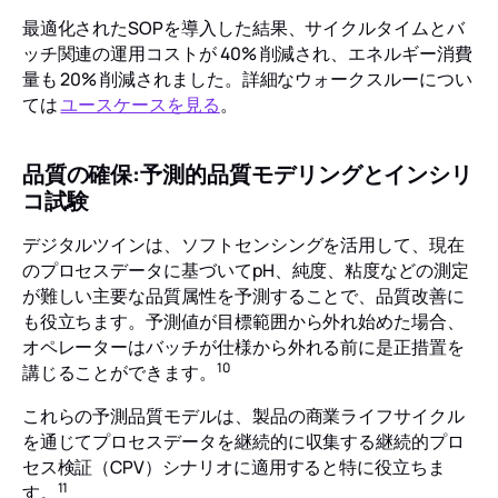
最適化されたSOPを導入した結果、サイクルタイムとバ
ッチ関連の運用コストが 40% 削減され、エネルギー消費
量も 20% 削減されました。詳細なウォークスルーについ
ては
ユースケースを見る
。
品質の確保:予測的品質モデリングとインシリ
コ試験
デジタルツインは、ソフトセンシングを活用して、現在
のプロセスデータに基づいてpH、純度、粘度などの測定
が難しい主要な品質属性を予測することで、品質改善に
も役立ちます。予測値が目標範囲から外れ始めた場合、
オペレーターはバッチが仕様から外れる前に是正措置を
10
講じることができます。
これらの予測品質モデルは、製品の商業ライフサイクル
を通じてプロセスデータを継続的に収集する継続的プロ
セス検証（CPV）シナリオに適用すると特に役立ちま
11
す。