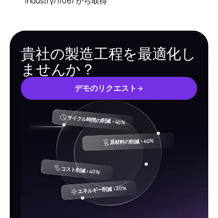
industry/1106/ から取得
貴社の製造工程を最適化し
ませんか？
デ
モ
の
リ
ク
エ
ス
ト
デ
モ
の
リ
ク
エ
ス
ト
サイクル時間の削減 >40%
原材料の削減 >40%
コスト削減 >40%
エネルギー削減 >20%