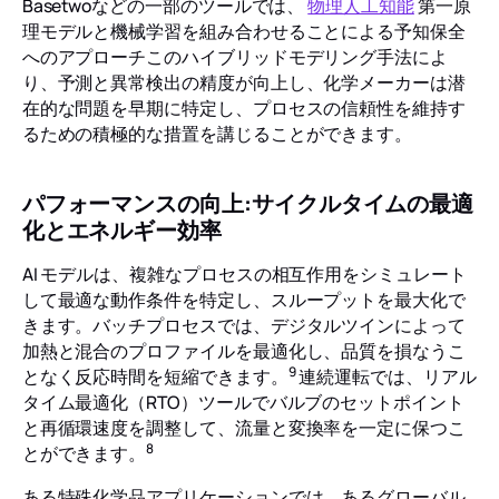
Basetwoなどの一部のツールでは、
物理人工知能
第一原
理モデルと機械学習を組み合わせることによる予知保全
へのアプローチこのハイブリッドモデリング手法によ
り、予測と異常検出の精度が向上し、化学メーカーは潜
在的な問題を早期に特定し、プロセスの信頼性を維持す
るための積極的な措置を講じることができます。
パフォーマンスの向上:サイクルタイムの最適
化とエネルギー効率
AI モデルは、複雑なプロセスの相互作用をシミュレート
して最適な動作条件を特定し、スループットを最大化で
きます。バッチプロセスでは、デジタルツインによって
加熱と混合のプロファイルを最適化し、品質を損なうこ
9
となく反応時間を短縮できます。
連続運転では、リアル
タイム最適化（RTO）ツールでバルブのセットポイント
と再循環速度を調整して、流量と変換率を一定に保つこ
8
とができます。
ある特殊化学品アプリケーションでは、あるグローバル